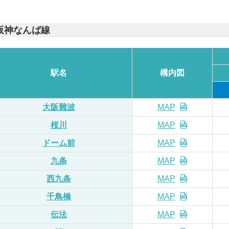
阪神なんば線
駅名
構内
図
大阪難波
MAP
桜川
MAP
ドーム前
MAP
九条
MAP
西九条
MAP
千鳥橋
MAP
伝法
MAP