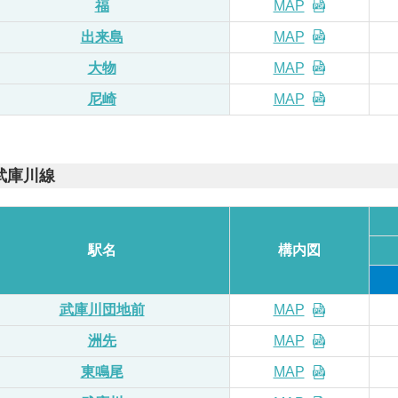
福
MAP
出来島
MAP
大物
MAP
尼崎
MAP
武庫川線
駅名
構内
図
武庫川
団地前
MAP
洲先
MAP
東鳴尾
MAP