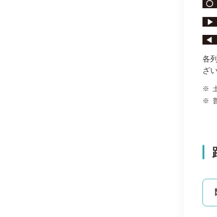
各
ざ
※
※