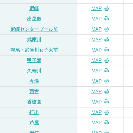
尼崎
MAP
出屋敷
MAP
尼崎
センター
プール前
MAP
武庫川
MAP
鳴尾・
武庫川
女子大前
MAP
甲子園
MAP
久寿川
MAP
今津
MAP
西宮
MAP
香櫨園
MAP
打出
MAP
芦屋
MAP