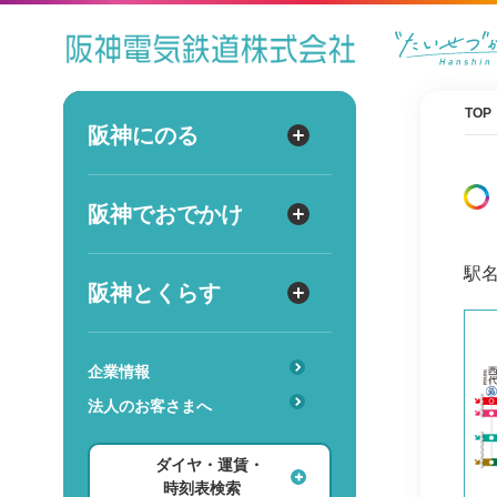
ダイヤ
運賃
時刻表
TOP
阪神にのる
阪神にのる
出発
路線図・駅情報
阪神でおでかけ
阪神でおでかけ
到着
運賃・乗車券
駅
出発
到着
定期券
TOPICS
阪神とくらす
阪神とくらす
お得なきっぷ
阪神ファン
傘のシェアリングサービス
遅延証明書
レジャー
企業情報
時
分
交通
駅のサービス一覧
ホテル・旅行
法人のお客さまへ
詳細設定
あんしんサービス
安心・快適・バリアフリー
ショッピング・グルメ
ダイヤ・運賃・
レンタル・駐輪場
ダイヤ検索
その他
時刻表検索