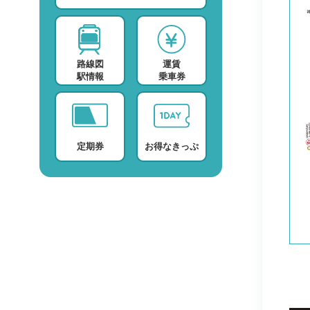
スポーツ・スクール
運賃検索
テレビ・ラジオ
時刻表検索
路線図
運賃
プロバイダー
検索に関する注意事項
駅情報
乗車券
デイサービス
よくある質問・FAQ
定期券
お得なきっぷ