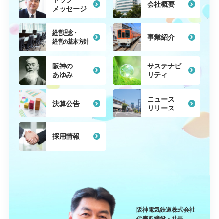
会社概要
メッセージ
経営理念・
事業紹介
経営の
基本方針
阪神の
サステナビ
あゆみ
リティ
ニュース
決算公告
リリース
採用情報
阪神電気鉄道株式会社
代表取締役・社長