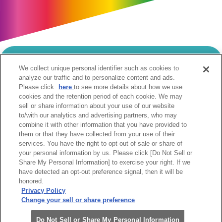
We collect unique personal identifier such as cookies to
当サイトのご利用にあたって
analyze our traffic and to personalize content and ads.
Please click
here
to see more details about how we use
個人情報の取扱いについて
Cookie設定について
cookies and the retention period of each cookie. We may
ソーシャルメディア利用規約
sell or share information about your use of our website
to/with our analytics and advertising partners, who may
ウェブアクセシビリティへの取組み
関係会社
combine it with other information that you have provided to
サイトマップ
お問合せ
them or that they have collected from your use of their
services. You have the right to opt out of sale or share of
your personal information by us. Please click [Do Not Sell or
Share My Personal Information] to exercise your right. If we
have detected an opt-out preference signal, then it will be
honored.
Privacy Policy
阪急阪神ホールディングス株式会社
Change your sell or share preference
Do Not Sell or Share My Personal Information