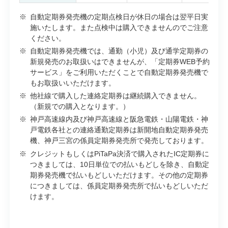
※
自動定期券発売機の定期点検日が休日の場合は翌平日実
施いたします。また点検中は購入できませんのでご注意
ください。
※
自動定期券発売機では、通勤（小児）及び通学定期券の
新規発売のお取扱いはできませんが、「定期券WEB予約
サービス」をご利用いただくことで自動定期券発売機で
もお取扱いいただけます。
※
他社線で購入した連絡定期券は継続購入できません。
（新規での購入となります。）
※
神戸高速線内及び神戸高速線と阪急電鉄・山陽電鉄・神
戸電鉄各社との連絡通勤定期券は新開地自動定期券発売
機、神戸三宮の係員定期券発売所で発売しております。
※
クレジットもしくはPiTaPa決済で購入されたIC定期券に
つきましては、10日単位での払いもどしを除き、自動定
期券発売機で払いもどしいただけます。その他の定期券
につきましては、係員定期券発売所で払いもどしいただ
けます。