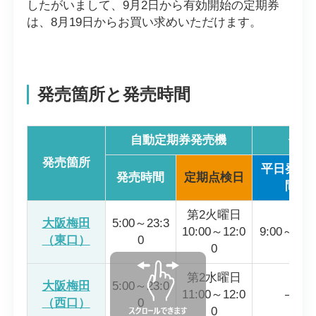
したがいまして、9月2日から有効開始の定期券
は、8月19日からお買い求めいただけます。
発売箇所と発売時間
自動定期券発売機
係員
発売箇所
平日発売
発売時間
定期点検日
間
第2火曜日
大阪梅田
5:00～23:3
10:00～12:0
9:00～19:
（東口）
0
0
第2水曜日
大阪梅田
5:00～23:0
11:00～12:0
―
（西口）
0
0