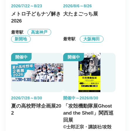
2026/7/22～8/23
2026/8/6～8/26
メトロ子どもナゾ解き
大たまごっち展
2026
最寄駅
高速神戸
最寄駅
新開地
大阪梅田
開催中
開催中
2026/7/28～8/30
開催中～2026/8/30
夏の高校野球企画展20
「攻殻機動隊展Ghost
2
and the Shell」関西巡
回展
©士郎正宗・講談社/攻殻