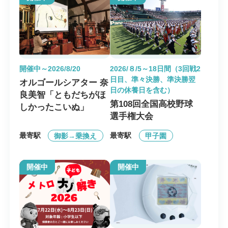
開催中～2026/8/20
2026/８/5～18日間（3回戦2
日目、準々決勝、準決勝翌
オルゴールシアター 奈
日の休養日を含む）
良美智「ともだちがほ
第108回全国高校野球
しかったこいぬ」
選手権大会
最寄駅
最寄駅
御影→乗換え
甲子園
開催中
開催中