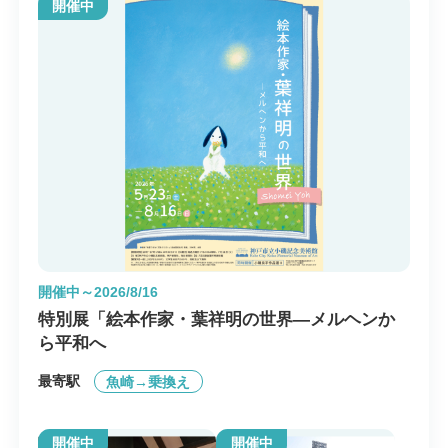
開催中
開催中～2026/8/16
特別展「絵本作家・葉祥明の世界―メルヘンか
ら平和へ
最寄駅
魚崎→乗換え
開催中
開催中