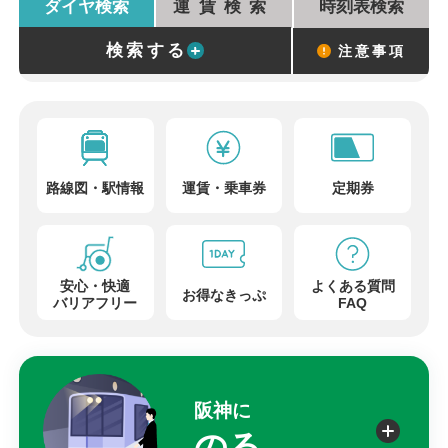
ダイヤ検索
運賃検索
時刻表検索
検索する
注意事項
路線図
・
駅情報
運賃
・
乗車券
定期券
安心・快適
よくある質問
お得なきっぷ
バリアフリー
FAQ
阪神に
のる