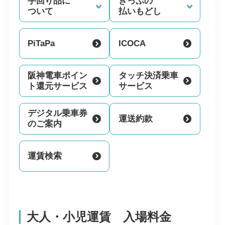
手回り品に
きっぷの
ついて
払いもどし
PiTaPa
ICOCA
阪神電車ポイン
タッチ決済乗車
ト還元サービス
サービス
デジタル乗車券
運送約款
のご案内
運賃検索
大人・小児運賃 入場料金