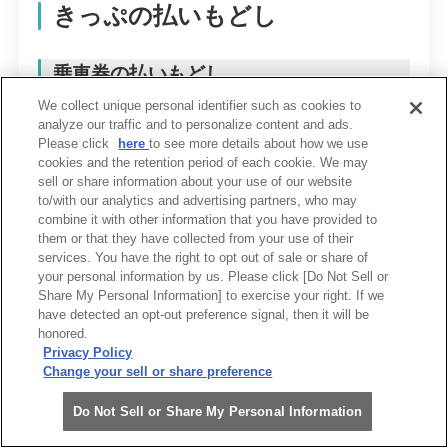
きっぷの払いもどし
乗車券の払いもどし
We collect unique personal identifier such as cookies to
analyze our traffic and to personalize content and ads.
きっぷの種類
払いもどしの条件
Please click
here
to see more details about how we use
cookies and the retention period of each cookie. We may
sell or share information about your use of our website
普通券
使用開始前で有効期
to/with our analytics and advertising partners, who may
combine it with other information that you have provided to
回数券
使用開始前で有効期
them or that they have collected from your use of their
services. You have the right to opt out of sale or share of
your personal information by us. Please click [Do Not Sell or
定期券
有効開始前
Share My Personal Information] to exercise your right. If we
have detected an opt-out preference signal, then it will be
団体・貸切券
使用開始前で有効期
honored.
Privacy Policy
Change your sell or share preference
よくある質問・FAQ
回数券の払いもどし
Do Not Sell or Share My Personal Information