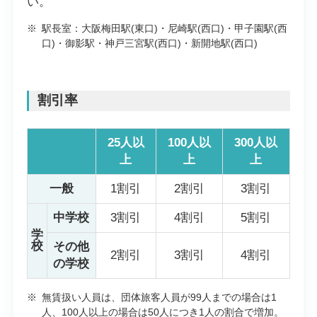
い。
※
駅長室：大阪梅田駅(東口)・尼崎駅(西口)・甲子園駅(西
口)・御影駅・神戸三宮駅(西口)・新開地駅(西口)
割引率
25人以
100人以
300人以
上
上
上
一般
1割引
2割引
3割引
中学校
3割引
4割引
5割引
学
校
その他
2割引
3割引
4割引
の学校
※
無賃扱い人員は、団体旅客人員が99人までの場合は1
人、100人以上の場合は50人につき1人の割合で増加。