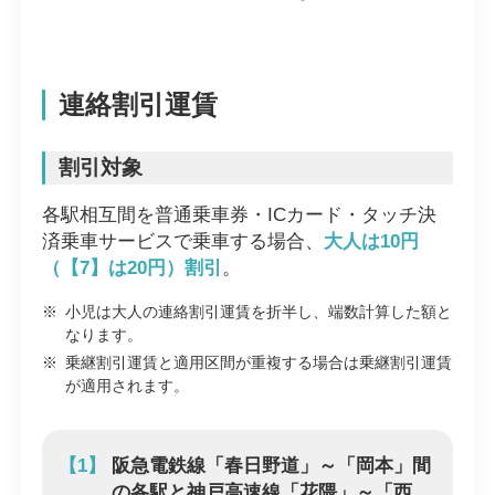
連絡割引運賃
割引対象
各駅相互間を普通乗車券・ICカード・タッチ決
済乗車サービスで乗車する場合、
大人は10円
（【7】は20円）割引
。
※
小児は大人の連絡割引運賃を折半し、端数計算した額と
なります。
※
乗継割引運賃と適用区間が重複する場合は乗継割引運賃
が適用されます。
【1】
阪急電鉄線「春日野道」～「岡本」間
の各駅と神戸高速線「花隈」～「西