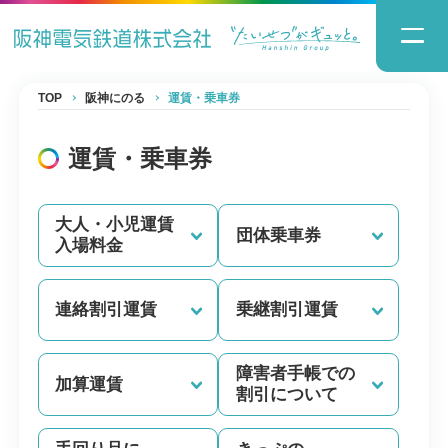
TOP
阪神にのる
運賃・乗車券
運賃・乗車券
大人・小児運賃
団体乗車券
入場料金
連絡割引運賃
乗継割引運賃
障害者手帳での
加算運賃
割引について