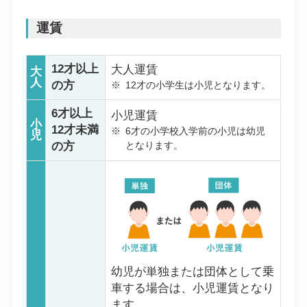
運賃
12才以上
大人運賃
大
人
の方
※
12才の小学生は小児となります。
6才以上
小児運賃
小
12才未満
※
6才の小学校入学前の小児は幼児
児
の方
となります。
幼児が単独または団体として乗
車する場合は、小児運賃となり
ます。