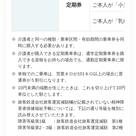
定期券
ご本人が「小児」
ご本人が「乳幼児
※
介護者と同一の種類・乗車区間・有効期間の乗車券を同
時に購入する必要があります。
※
介護者が購入できる定期乗車券は、通学定期乗車券を購
入できる資格をお持ちの場合でも、通勤定期乗車券に限
ります。
※
単独でのご乗車は、営業キロが101キロ以上の場合に普
通券が５割引になります。
※
10円未満の端数が生じたときは、これを切り上げて10円
単位とした額とします。
※
旅客鉄道会社旅客運賃減額欄が記載されていない精神障
害者保健福祉手帳については、下記の通り等級を種別に
読み替えさせていただきます。
障害等級第1級 ：旅客鉄道会社旅客運賃減額 第1種
障害等級第2・3級：旅客鉄道会社旅客運賃減額 第2種