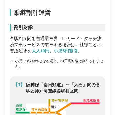
乗継割引運賃
割引対象
各駅相互間を普通乗車券・ICカード・タッチ決
済乗車サービスで乗車する場合は、社線ごとに
普通運賃を
大人10円、小児5円割引
。
※
小児で3線連絡となる場合、神戸高速線は割引されませ
ん。
【1】
阪神線「春日野道」～「大石」間の各
駅と神戸高速線各駅相互間