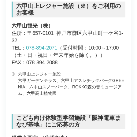
六甲山上レジャー施設（※）をご利用の
お客様
六甲山観光（株）
住所：〒657-0101 神戸市灘区六甲山町一ケ谷1-
32
TEL：
078-894-2071
（受付時間：10:00～17:00
（土・日・祝日・年末年始を除く。））
FAX：078-894-2088
※
六甲山上レジャー施設：
六甲ガーデンテラス、六甲山アスレチックパークGREE
NIA、六甲山スノーパーク、ROKKO森の音ミュージア
ム、六甲高山植物園
こども向け体験型学習施設「阪神電車ま
なび基地」にご応募の方