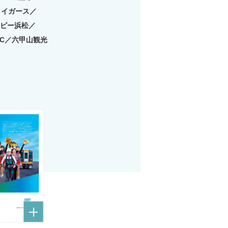
タイガース／
ピー浜松／
C／六甲山観光
阪神園芸