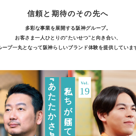
信頼と期待のその先へ
多彩な事業を展開する阪神グループ。
お客さま一人ひとりの“たいせつ”と向き合い、
ループ一丸となって阪神らしいブランド体験を提供していま
『先進性』とは
『あたたかさ』とは
『ほんまもん』とは
『あたたかさ』とは
『先進性』とは
『あたたかさ』とは
Vol.
Vol.
Vol.
Vol.
Vol.
Vol.
私たちが届けてきた
私たちが届けてきた
私たちが届けてきた
私たちが届けてきた
私たちが届けてきた
私たちが届けてきた
16
19
18
17
16
19