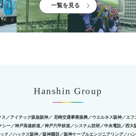
一覧を見る
Hanshin Group
クス／アイテック阪急阪神／ 尼崎交通事業振興／
ウエルネス阪神／エフ
クシー／
神戸高速鉄道／神戸六甲鉄道／システム技研／中央電設／
西大
ック／ハックス阪神／阪神園芸／
阪神ケーブルエンジニアリング／ハン