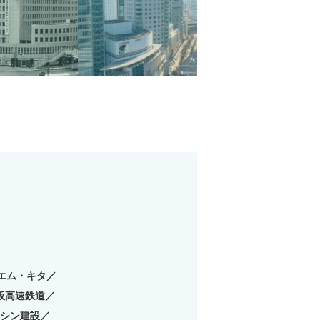
大阪阪神タクシー
エム・キタ／
阪高速鉄道／
シン建設／