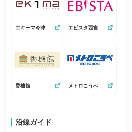
エキーマ今津
エビスタ西宮
香櫨館
メトロこうべ
沿線ガイド