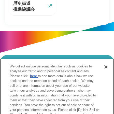
歴史街道
推進協議会
We collect unique personal identifier such as cookies to
当サイトのご利用にあたって
analyze our traffic and to personalize content and ads.
Please click
here
to see more details about how we use
個人情報の取扱いについて
Cookie設定について
cookies and the retention period of each cookie. We may
ソーシャルメディア利用規約
sell or share information about your use of our website
to/with our analytics and advertising partners, who may
ウェブアクセシビリティへの取組み
関係会社
combine it with other information that you have provided to
サイトマップ
お問合せ
them or that they have collected from your use of their
services. You have the right to opt out of sale or share of
your personal information by us. Please click [Do Not Sell or