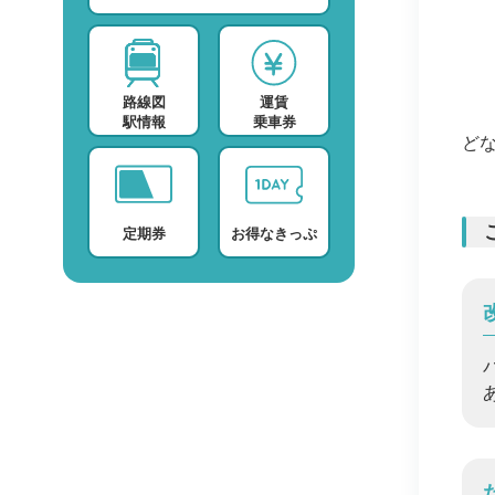
スポーツ・スクール
運賃検索
テレビ・ラジオ
時刻表検索
路線図
運賃
プロバイダー
検索に関する注意事項
駅情報
乗車券
ど
デイサービス
よくある質問・FAQ
定期券
お得なきっぷ