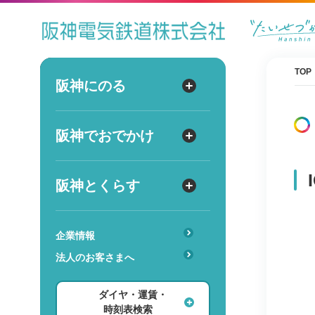
ダイヤ
運賃
時刻表
TOP
阪神にのる
阪神にのる
出発
路線図・駅情報
阪神でおでかけ
阪神でおでかけ
到着
運賃・乗車券
出発
到着
定期券
TOPICS
阪神とくらす
阪神とくらす
お得なきっぷ
阪神ファン
傘のシェアリングサービス
遅延証明書
レジャー
企業情報
時
分
交通
駅のサービス一覧
ホテル・旅行
法人のお客さまへ
詳細設定
あんしんサービス
安心・快適・バリアフリー
ショッピング・グルメ
ダイヤ・運賃・
レンタル・駐輪場
ダイヤ検索
その他
時刻表検索