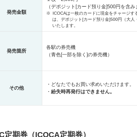
（デポジット[カード預り金]500円を含み
発売金額
※
ICOCAは一枚のカードに現金をチャージ
は、デポジット[カード預り金]500円（
いたします。
各駅の券売機
発売箇所
（青色[一部を除く]の券売機）
・どなたでもお買い求めいただけます。
その他
・
紛失時再発行はできません。
IC定期券（ICOCA定期券）