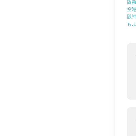
阪
空
阪
も