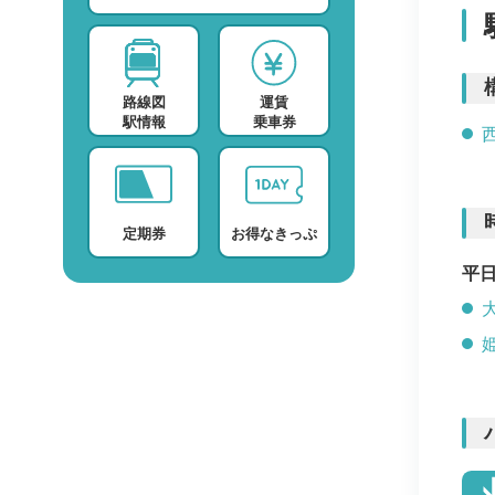
スポーツ・スクール
運賃検索
テレビ・ラジオ
時刻表検索
路線図
運賃
プロバイダー
検索に関する注意事項
駅情報
乗車券
デイサービス
よくある質問・FAQ
定期券
お得なきっぷ
平