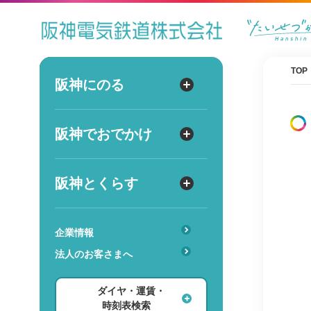
ダイヤ
運賃
時刻表
TOP
阪神にのる
阪神にのる
出発
路線図・駅情報
阪神でおでかけ
阪神でおでかけ
到着
運賃・乗車券
出発
到着
定期券
TOPICS
阪神とくらす
阪神とくらす
お得なきっぷ
阪神ファン
傘のシェアリングサービス
遅延証明書
レジャー
企業情報
時
分
交通
駅のサービス一覧
ホテル・旅行
法人のお客さまへ
詳細設定
あんしんサービス
安心・快適・バリアフリー
ショッピング・グルメ
ダイヤ・運賃・
レンタル・駐輪場
ダイヤ検索
その他
時刻表検索