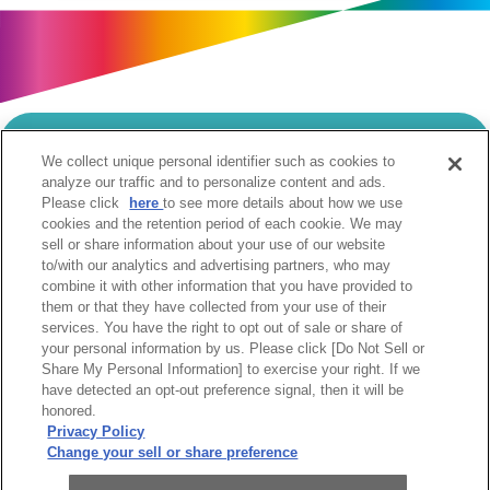
We collect unique personal identifier such as cookies to
当サイトのご利用にあたって
analyze our traffic and to personalize content and ads.
Please click
here
to see more details about how we use
個人情報の取扱いについて
Cookie設定について
cookies and the retention period of each cookie. We may
ソーシャルメディア利用規約
sell or share information about your use of our website
to/with our analytics and advertising partners, who may
ウェブアクセシビリティへの取組み
関係会社
combine it with other information that you have provided to
サイトマップ
お問合せ
them or that they have collected from your use of their
services. You have the right to opt out of sale or share of
your personal information by us. Please click [Do Not Sell or
Share My Personal Information] to exercise your right. If we
have detected an opt-out preference signal, then it will be
honored.
Privacy Policy
阪急阪神ホールディングス株式会社
Change your sell or share preference