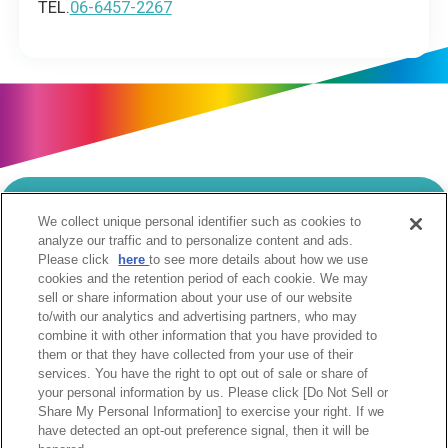
TEL.
06-6457-2267
We collect unique personal identifier such as cookies to
当サイトのご利用にあたって
analyze our traffic and to personalize content and ads.
Please click
here
to see more details about how we use
個人情報の取扱いについて
Cookie設定について
cookies and the retention period of each cookie. We may
ソーシャルメディア利用規約
sell or share information about your use of our website
to/with our analytics and advertising partners, who may
ウェブアクセシビリティへの取組み
関係会社
combine it with other information that you have provided to
サイトマップ
お問合せ
them or that they have collected from your use of their
services. You have the right to opt out of sale or share of
your personal information by us. Please click [Do Not Sell or
Share My Personal Information] to exercise your right. If we
have detected an opt-out preference signal, then it will be