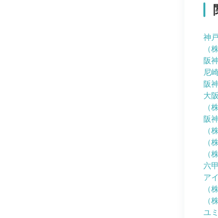
神
（
阪
尼
阪
大
（
阪
（
（
（
六
ア
（
（
ユ