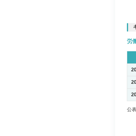
労
2
2
2
公表