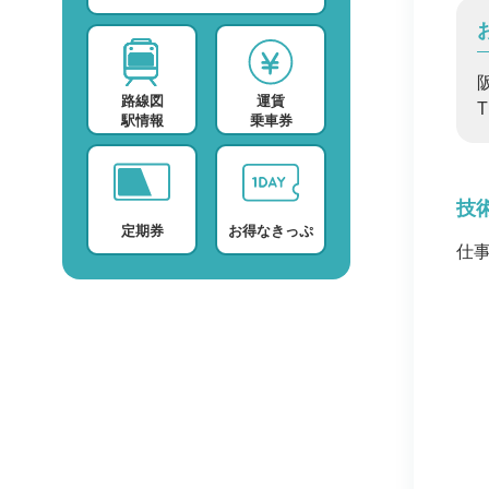
スポーツ・スクール
運賃検索
テレビ・ラジオ
時刻表検索
路線図
運賃
プロバイダー
検索に関する注意事項
駅情報
乗車券
デイサービス
よくある質問・FAQ
技
定期券
お得なきっぷ
仕