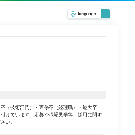
language
日本語
English
韓国語
繁體中文
簡体中文
専卒（技術部門）・専修卒（経理職）・短大卒
け付けています。応募や職場見学等、採用に関す
ださい。