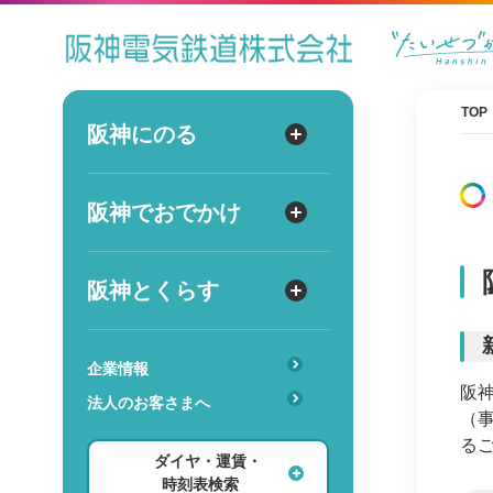
ダイヤ
運賃
時刻表
TOP
阪神にのる
阪神にのる
出発
路線図・駅情報
阪神でおでかけ
阪神でおでかけ
到着
運賃・乗車券
出発
到着
定期券
TOPICS
阪神とくらす
阪神とくらす
お得なきっぷ
阪神ファン
傘のシェアリングサービス
遅延証明書
レジャー
企業情報
時
分
阪
交通
駅のサービス一覧
ホテル・旅行
法人のお客さまへ
詳細設定
（
あんしんサービス
安心・快適・バリアフリー
ショッピング・グルメ
る
ダイヤ・運賃・
レンタル・駐輪場
ダイヤ検索
その他
時刻表検索