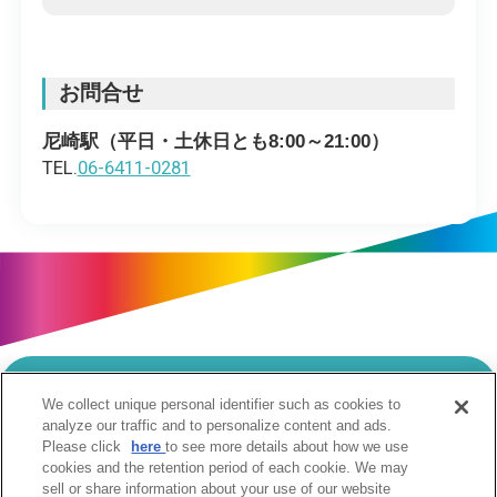
お問合せ
尼崎駅（平日・土休日とも8:00～21:00）
TEL.
06-6411-0281
We collect unique personal identifier such as cookies to
当サイトのご利用にあたって
analyze our traffic and to personalize content and ads.
Please click
here
to see more details about how we use
個人情報の取扱いについて
Cookie設定について
cookies and the retention period of each cookie. We may
ソーシャルメディア利用規約
sell or share information about your use of our website