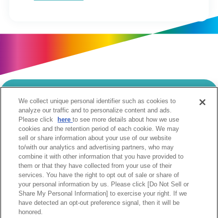
We collect unique personal identifier such as cookies to
当サイトのご利用にあたって
analyze our traffic and to personalize content and ads.
Please click
here
to see more details about how we use
個人情報の取扱いについて
Cookie設定について
cookies and the retention period of each cookie. We may
ソーシャルメディア利用規約
sell or share information about your use of our website
to/with our analytics and advertising partners, who may
ウェブアクセシビリティへの取組み
関係会社
combine it with other information that you have provided to
サイトマップ
お問合せ
them or that they have collected from your use of their
services. You have the right to opt out of sale or share of
your personal information by us. Please click [Do Not Sell or
Share My Personal Information] to exercise your right. If we
have detected an opt-out preference signal, then it will be
honored.