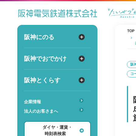
ダイヤ
運賃
時刻表
TOP
阪神にのる
阪神にのる
出発
路線図・駅情報
阪神でおでかけ
阪神でおでかけ
到着
運賃・乗車券
阪
コ
出発
到着
定期券
TOPICS
阪神とくらす
阪神とくらす
お得なきっぷ
阪神ファン
傘のシェアリングサービス
遅延証明書
レジャー
企業情報
時
分
交通
駅のサービス一覧
ホテル・旅行
法人のお客さまへ
詳細設定
あんしんサービス
安心・快適・バリアフリー
ショッピング・グルメ
ダイヤ・運賃・
レンタル・駐輪場
ダイヤ検索
その他
時刻表検索