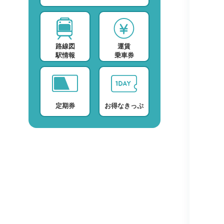
スポーツ・スクール
運賃検索
テレビ・ラジオ
時刻表検索
路線図
運賃
プロバイダー
検索に関する注意事項
駅情報
乗車券
デイサービス
よくある質問・FAQ
定期券
お得なきっぷ