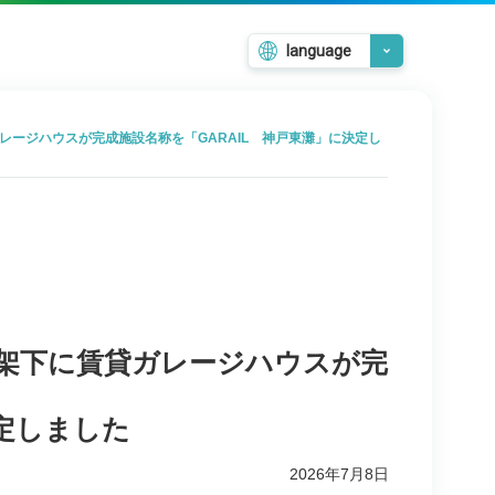
language
日本語
English
レージハウスが完成施設名称を「GARAIL 神戸東灘」に決定し
韓国語
繁體中文
簡体中文
架下に賃貸ガレージハウスが完
決定しました
2026年7月8日