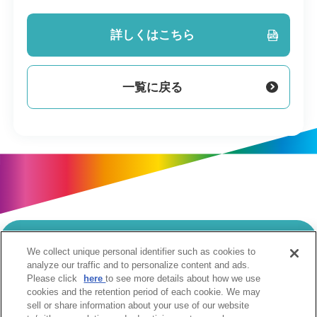
詳しくはこちら
一覧に戻る
We collect unique personal identifier such as cookies to
当サイトのご利用にあたって
analyze our traffic and to personalize content and ads.
Please click
here
to see more details about how we use
個人情報の取扱いについて
Cookie設定について
cookies and the retention period of each cookie. We may
ソーシャルメディア利用規約
sell or share information about your use of our website