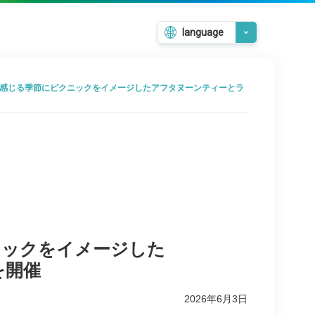
language
日本語
English
く感じる季節にピクニックをイメージしたアフタヌーンティーとラ
韓国語
繁體中文
簡体中文
ニックをイメージした
を開催
2026年6月3日