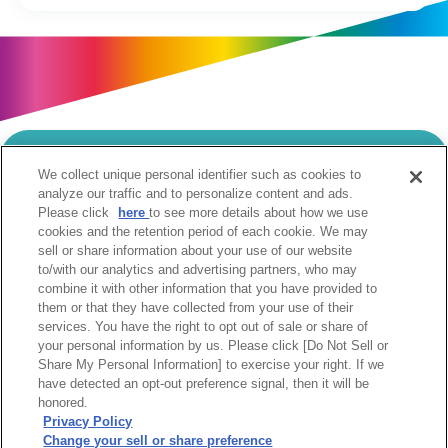
We collect unique personal identifier such as cookies to
当サイトのご利用にあたって
analyze our traffic and to personalize content and ads.
Please click
here
to see more details about how we use
個人情報の取扱いについて
Cookie設定について
cookies and the retention period of each cookie. We may
ソーシャルメディア利用規約
sell or share information about your use of our website
to/with our analytics and advertising partners, who may
ウェブアクセシビリティへの取組み
関係会社
combine it with other information that you have provided to
サイトマップ
お問合せ
them or that they have collected from your use of their
services. You have the right to opt out of sale or share of
your personal information by us. Please click [Do Not Sell or
Share My Personal Information] to exercise your right. If we
have detected an opt-out preference signal, then it will be
honored.
Privacy Policy
阪急阪神ホールディングス株式会社
Change your sell or share preference