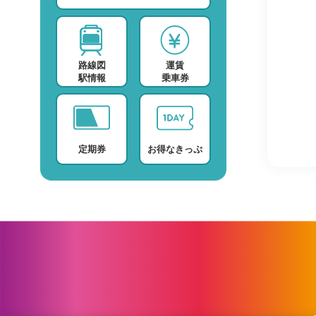
スポーツ・スクール
運賃検索
テレビ・ラジオ
時刻表検索
路線図
運賃
プロバイダー
検索に関する注意事項
駅情報
乗車券
デイサービス
よくある質問・FAQ
定期券
お得なきっぷ