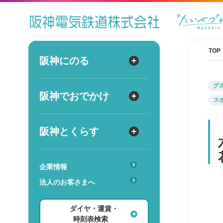
ダイヤ
運賃
時刻表
TOP
阪神にのる
阪神にのる
出発
路線図・駅情報
グ
阪神でおでかけ
阪神でおでかけ
到着
ス
運賃・乗車券
出発
到着
定期券
TOPICS
阪神とくらす
阪神とくらす
お得なきっぷ
阪神ファン
傘のシェアリングサービス
遅延証明書
レジャー
企業情報
時
分
交通
駅のサービス一覧
ホテル・旅行
法人のお客さまへ
詳細設定
あんしんサービス
安心・快適・バリアフリー
ショッピング・グルメ
ダイヤ・運賃・
レンタル・駐輪場
ダイヤ検索
その他
時刻表検索