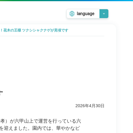
language
日本語
来！花木の王様 ツクシシャクナゲが見頃です
English
韓国語
繁體中文
簡体中文
す
2026年4月30日
孝）が六甲山上で運営を行っている六
を迎えました。園内では、華やかなピ