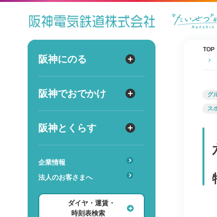
ダイヤ
運賃
時刻表
TOP
阪神にのる
阪神にのる
出発
路線図・駅情報
阪神でおでかけ
阪神でおでかけ
到着
グ
運賃・乗車券
ス
出発
到着
定期券
TOPICS
阪神とくらす
阪神とくらす
お得なきっぷ
阪神ファン
傘のシェアリングサービス
遅延証明書
レジャー
企業情報
時
分
交通
駅のサービス一覧
ホテル・旅行
法人のお客さまへ
詳細設定
あんしんサービス
安心・快適・バリアフリー
ショッピング・グルメ
ダイヤ・運賃・
レンタル・駐輪場
ダイヤ検索
その他
時刻表検索