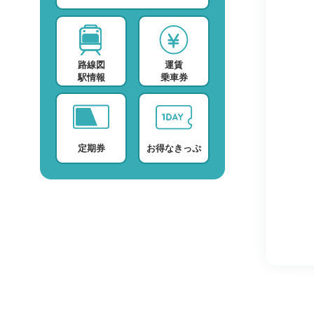
スポーツ・スクール
運賃検索
テレビ・ラジオ
時刻表検索
路線図
運賃
プロバイダー
検索に関する注意事項
駅情報
乗車券
デイサービス
よくある質問・FAQ
定期券
お得なきっぷ