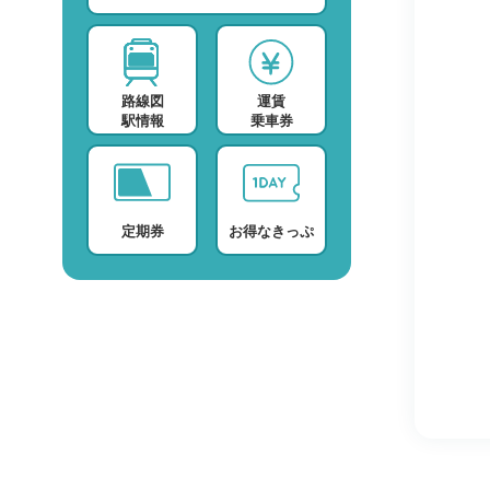
スポーツ・スクール
運賃検索
テレビ・ラジオ
時刻表検索
路線図
運賃
プロバイダー
検索に関する注意事項
駅情報
乗車券
デイサービス
よくある質問・FAQ
定期券
お得なきっぷ