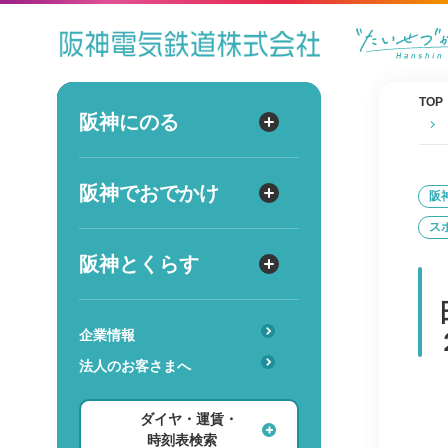
ダイヤ
運賃
時刻表
TOP
阪神にのる
阪神にのる
出発
路線図・駅情報
阪神でおでかけ
阪神でおでかけ
到着
阪
運賃・乗車券
ス
出発
到着
定期券
TOPICS
阪神とくらす
阪神とくらす
お得なきっぷ
阪神ファン
傘のシェアリングサービス
遅延証明書
レジャー
企業情報
時
分
交通
駅のサービス一覧
ホテル・旅行
法人のお客さまへ
詳細設定
あんしんサービス
安心・快適・バリアフリー
ショッピング・グルメ
ダイヤ・運賃・
レンタル・駐輪場
ダイヤ検索
その他
時刻表検索