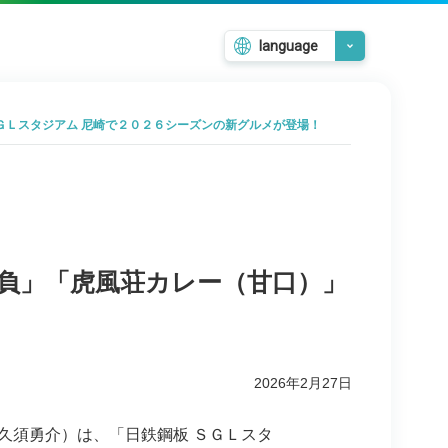
language
日本語
English
ＧＬスタジアム 尼崎で２０２６シーズンの新グルメが登場！
韓国語
繁體中文
簡体中文
負」「虎風荘カレー（甘口）」
2026年2月27日
須勇介）は、「日鉄鋼板 ＳＧＬスタ