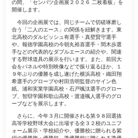
の間、「センバツ企画展２０２６ 二枚看板」を
開催します。
今回の企画展では、同じチームで切磋琢磨し
合う「二人のエース」の関係を紐解きます。東
北高校のダルビッシュ有選手・真壁賢守選手
や、報徳学園高校の今朝丸裕喜選手・間木歩選
手などの代表的なダブルエースの紹介や、関連
する野球道具の展示を行います。また、前回大
会をパネルや特別映像などで振り返るほか、１
９年ぶりの優勝を成し遂げた横浜高校・織田翔
希選手のグローブや村田浩明監督のサイン色
紙、浦和実業学園高校・石戸颯汰選手のグロー
ブ、智辯学園和歌山高校・渡邉颯人選手のグロ
ーブなどを展示します。
さらに、今年３月に開催される第９８回選抜
高等学校野球大会に出場する全３２校のユニフ
ォーム展示・学校紹介や、優勝校に贈られる紫