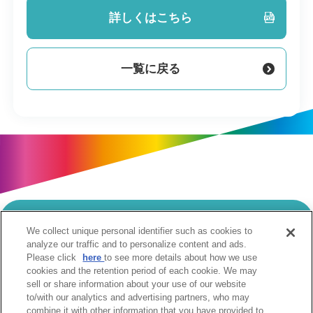
詳しくはこちら
一覧に戻る
We collect unique personal identifier such as cookies to
当サイトのご利用にあたって
analyze our traffic and to personalize content and ads.
Please click
here
to see more details about how we use
個人情報の取扱いについて
Cookie設定について
cookies and the retention period of each cookie. We may
ソーシャルメディア利用規約
sell or share information about your use of our website
to/with our analytics and advertising partners, who may
ウェブアクセシビリティへの取組み
関係会社
combine it with other information that you have provided to