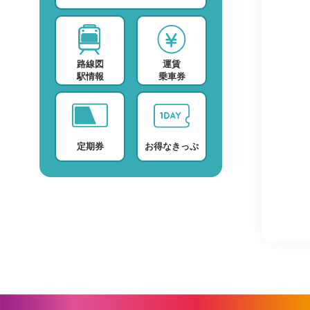
スポーツ・スクール
運賃検索
テレビ・ラジオ
時刻表検索
路線図
運賃
プロバイダー
検索に関する注意事項
駅情報
乗車券
デイサービス
よくある質問・FAQ
定期券
お得なきっぷ