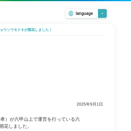
language
日本語
リョウソウモドキが開花しました！
English
韓国語
繁體中文
簡体中文
！
2025年9月1日
孝）が六甲山上で運営を行っている六
開花しました。