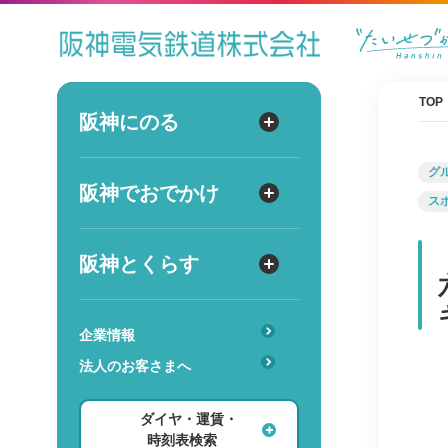
ダイヤ
運賃
時刻表
TOP
阪神にのる
阪神にのる
出発
路線図・駅情報
グ
阪神でおでかけ
阪神でおでかけ
到着
ス
運賃・乗車券
出発
到着
定期券
TOPICS
阪神とくらす
阪神とくらす
お得なきっぷ
阪神ファン
傘のシェアリングサービス
遅延証明書
レジャー
企業情報
時
分
交通
駅のサービス一覧
ホテル・旅行
法人のお客さまへ
詳細設定
あんしんサービス
安心・快適・バリアフリー
ショッピング・グルメ
ダイヤ・運賃・
レンタル・駐輪場
ダイヤ検索
その他
時刻表検索