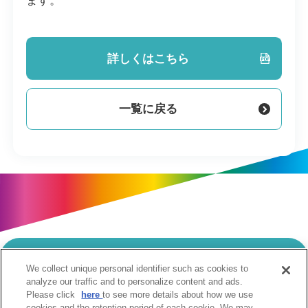
ます。
詳しくはこちら
一覧に戻る
We collect unique personal identifier such as cookies to
当サイトのご利用にあたって
analyze our traffic and to personalize content and ads.
Please click
here
to see more details about how we use
個人情報の取扱いについて
Cookie設定について
cookies and the retention period of each cookie. We may