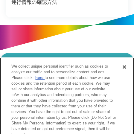
運行情報の確認方法
We collect unique personal identifier such as cookies to
当サイトのご利用にあたって
analyze our traffic and to personalize content and ads.
Please click
here
to see more details about how we use
個人情報の取扱いについて
Cookie設定について
cookies and the retention period of each cookie. We may
ソーシャルメディア利用規約
sell or share information about your use of our website
to/with our analytics and advertising partners, who may
ウェブアクセシビリティへの取組み
関係会社
combine it with other information that you have provided to
サイトマップ
お問合せ
them or that they have collected from your use of their
services. You have the right to opt out of sale or share of
your personal information by us. Please click [Do Not Sell or
Share My Personal Information] to exercise your right. If we
have detected an opt-out preference signal, then it will be