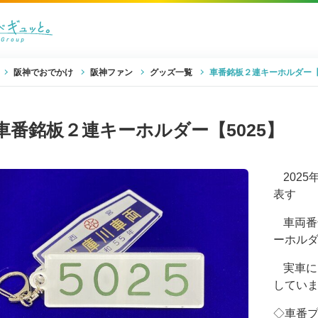
阪神でおでかけ
阪神ファン
グッズ一覧
車番銘板２連キーホルダー【5
車番銘板２連キーホルダー【5025】
202
表す
車両番
ーホル
実車に
してい
◇車番