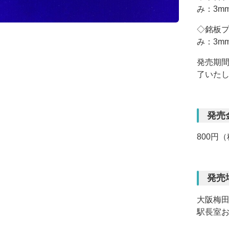
み：3m
◇銘板プ
み：3m
発売期間
了いた
発売
800円
発売
大阪梅
駅長室