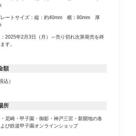
m
レートサイズ：縦：約40mm 横：80mm 厚
m
：2025年2月3日（月）～売り切れ次第発売を終
します。
金額
（税込）
場所
田・尼崎・甲子園・御影・神戸三宮・新開地の各
および鉄道甲子園オンラインショップ