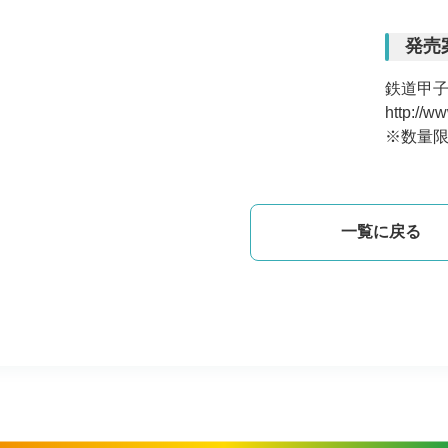
発売
鉄道甲
http://w
※数量
一覧に戻る