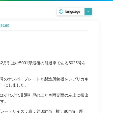
language
日本語
025】
English
韓国語
繁體中文
簡体中文
5年2月引退の5001形最後の引退車である5025号を
号のナンバープレートと製造所銘板をレプリカキ
ダーにしました。
はそれぞれ貫通引戸の上と車両妻面の左上に掲出
ます。
プレートサイズ：縦：
約
30mm
横：
80mm 厚