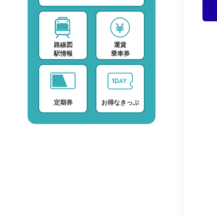
スポーツ・スクール
運賃検索
テレビ・ラジオ
時刻表検索
路線図
運賃
プロバイダー
検索に関する注意事項
駅情報
乗車券
デイサービス
よくある質問・FAQ
定期券
お得なきっぷ