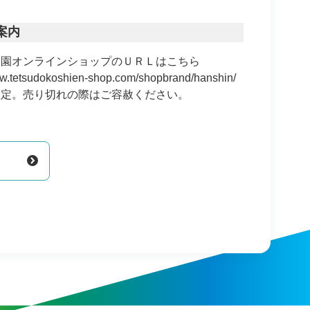
案内
子園オンラインショップのＵＲＬはこちら
ww.tetsudokoshien-shop.com/shopbrand/hanshin/
限定。売り切れの際はご容赦ください。