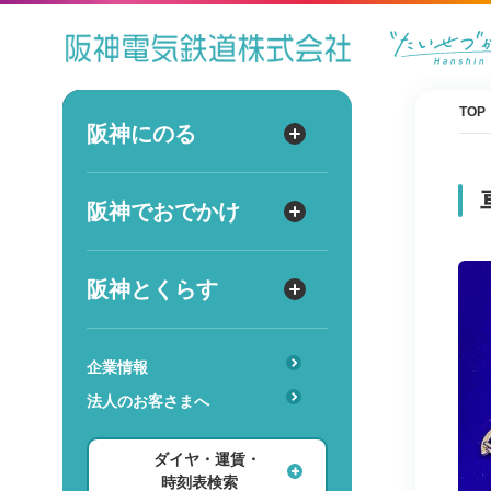
ダイヤ
運賃
時刻表
TOP
阪神にのる
阪神にのる
出発
路線図・駅情報
阪神でおでかけ
阪神でおでかけ
到着
運賃・乗車券
出発
到着
定期券
TOPICS
阪神とくらす
阪神とくらす
お得なきっぷ
阪神ファン
傘のシェアリングサービス
遅延証明書
レジャー
企業情報
時
分
交通
駅のサービス一覧
ホテル・旅行
法人のお客さまへ
詳細設定
あんしんサービス
安心・快適・バリアフリー
ショッピング・グルメ
ダイヤ・運賃・
レンタル・駐輪場
ダイヤ検索
その他
時刻表検索