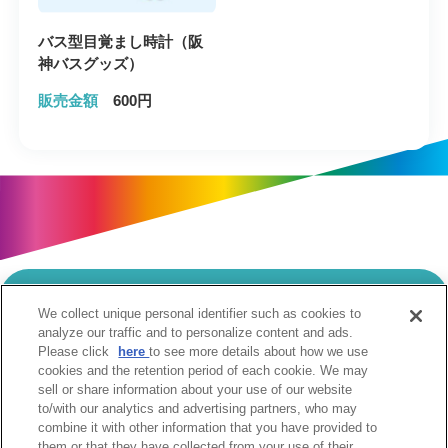
バス型目覚まし時計（阪
神バスグッズ）
販売金額
600円
We collect unique personal identifier such as cookies to
当サイトのご利用にあたって
analyze our traffic and to personalize content and ads.
Please click
here
to see more details about how we use
個人情報の取扱いについて
Cookie設定について
cookies and the retention period of each cookie. We may
ソーシャルメディア利用規約
sell or share information about your use of our website
to/with our analytics and advertising partners, who may
ウェブアクセシビリティへの取組み
関係会社
combine it with other information that you have provided to
サイトマップ
お問合せ
them or that they have collected from your use of their