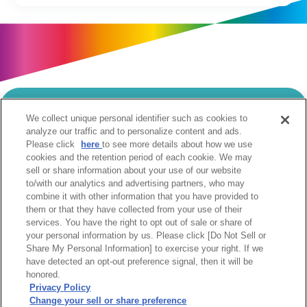
We collect unique personal identifier such as cookies to
当サイトのご利用にあたって
analyze our traffic and to personalize content and ads.
Please click
here
to see more details about how we use
個人情報の取扱いについて
Cookie設定について
cookies and the retention period of each cookie. We may
ソーシャルメディア利用規約
sell or share information about your use of our website
to/with our analytics and advertising partners, who may
ウェブアクセシビリティへの取組み
関係会社
combine it with other information that you have provided to
サイトマップ
お問合せ
them or that they have collected from your use of their
services. You have the right to opt out of sale or share of
your personal information by us. Please click [Do Not Sell or
Share My Personal Information] to exercise your right. If we
have detected an opt-out preference signal, then it will be
honored.
Privacy Policy
阪急阪神ホールディングス株式会社
Change your sell or share preference