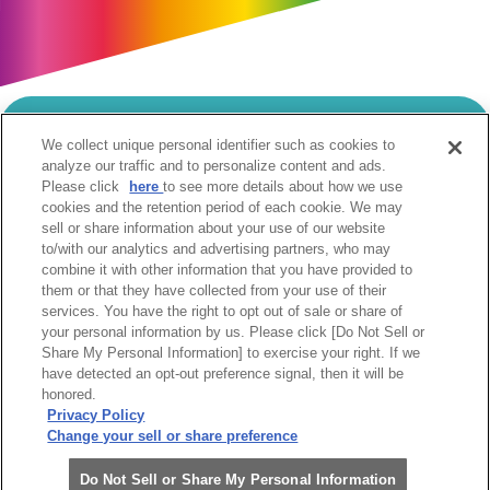
We collect unique personal identifier such as cookies to
当サイトのご利用にあたって
analyze our traffic and to personalize content and ads.
Please click
here
to see more details about how we use
個人情報の取扱いについて
Cookie設定について
cookies and the retention period of each cookie. We may
ソーシャルメディア利用規約
sell or share information about your use of our website
to/with our analytics and advertising partners, who may
ウェブアクセシビリティへの取組み
関係会社
combine it with other information that you have provided to
サイトマップ
お問合せ
them or that they have collected from your use of their
services. You have the right to opt out of sale or share of
your personal information by us. Please click [Do Not Sell or
Share My Personal Information] to exercise your right. If we
have detected an opt-out preference signal, then it will be
honored.
Privacy Policy
阪急阪神ホールディングス株式会社
Change your sell or share preference
Do Not Sell or Share My Personal Information