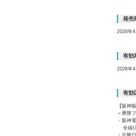
発売
2026年
有効
2026年
有効
【阪神
＜乗降
・阪神
全線(元
・近畿