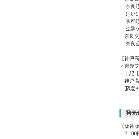
奈良線
けいは
京都線
生駒ケ
・奈良
奈良公
【神戸
＜乗降
・上記
・神戸
(阪急神
発売
【阪神
2,100