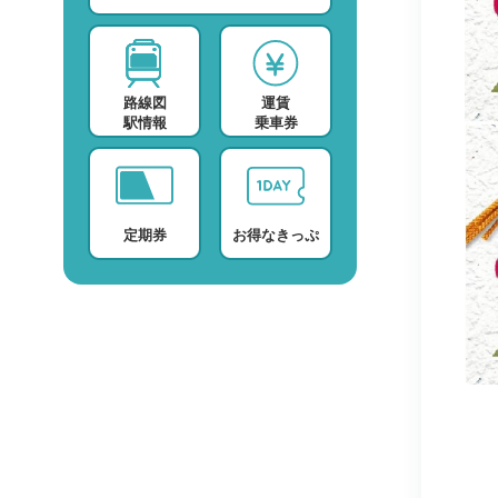
スポーツ・スクール
運賃検索
テレビ・ラジオ
時刻表検索
路線図
運賃
プロバイダー
検索に関する注意事項
駅情報
乗車券
デイサービス
よくある質問・FAQ
定期券
お得なきっぷ