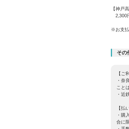
【神戸
2,300
※お支
その
【ご
・奈
こと
・近
【払
・購
合に限
・手