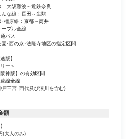
：大阪難波～近鉄奈良
んな線：長田～生駒
･橿原線：京都～筒井
ーブル全線
交通バス
園･西の京･法隆寺地区の指定区間
高速版】
フリー＞
【阪神版】の有効区間
高速線全線
戸三宮･西代及び湊川を含む)
金額
版】
円(大人のみ)