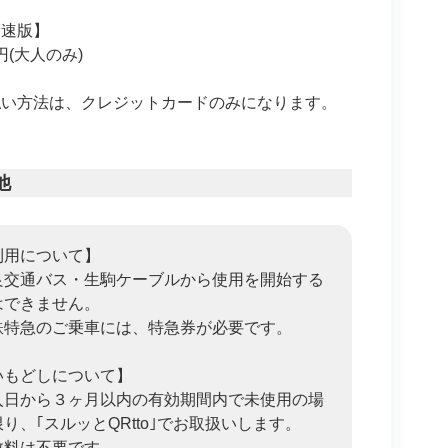
高速版】
円(大人のみ)
払い方法は、クレジットカードのみになります。
他
利用について】
良交通バス・生駒ケーブルから使用を開始する
はできません。
鉄特急のご乗車には、特急券が必要です。
いもどしについて】
入日から３ヶ月以内の有効期間内で未使用の場
り、｢スルッとQRtto｣でお取扱いします。
数料は不要です。