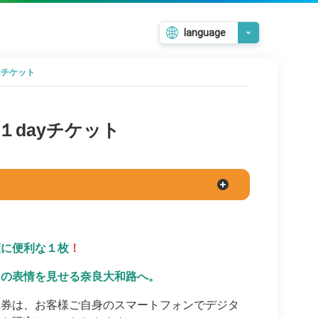
language
日本語
yチケット
English
韓国語
繁體中文
１dayチケット
簡体中文
策に便利な１枚
！
々の表情を見せる奈良大和路へ。
車券は、お客様ご自身のスマートフォンでデジタ