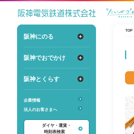
ダイヤ
運賃
時刻表
TOP
阪神にのる
阪神にのる
出発
路線図・駅情報
阪神でおでかけ
阪神でおでかけ
到着
運賃・乗車券
出発
到着
定期券
TOPICS
阪神とくらす
阪神とくらす
お得なきっぷ
阪神ファン
傘のシェアリングサービス
遅延証明書
レジャー
企業情報
時
分
交通
駅のサービス一覧
ホテル・旅行
法人のお客さまへ
詳細設定
あんしんサービス
安心・快適・バリアフリー
ショッピング・グルメ
ダイヤ・運賃・
レンタル・駐輪場
ダイヤ検索
その他
時刻表検索