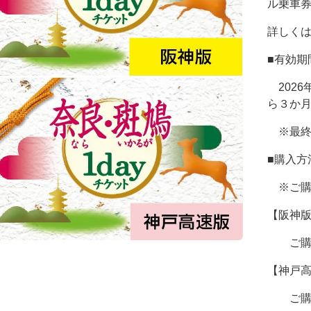
ル乗車
詳しくは
■有効期
2026年
ら３か
※最終利
■購入方
※ご購
【阪神
ご購
【神戸
ご購