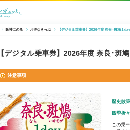
阪神にのる
お得なきっぷ
【デジタル乗車券】2026年度 奈良･斑鳩１da
【デジタル乗車券】2026年度 奈良･斑鳩
注意事項
歴史散
四季折
この乗