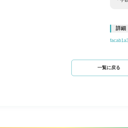
詳細
facab1a
一覧に戻る