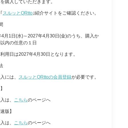
券を購入していただきます。
｢
スルッとQRtto
｣紹介サイトをご確認ください。
間
4月1日(水)～2027年4月30日(金)のうち、購入か
月以内の任意の１日
用日は2027年4月30日となります。
法
入には、
スルッとQRttoの会員登録
が必要です。
版】
入は、
こちら
のページへ
高速版】
入は、
こちら
のページへ