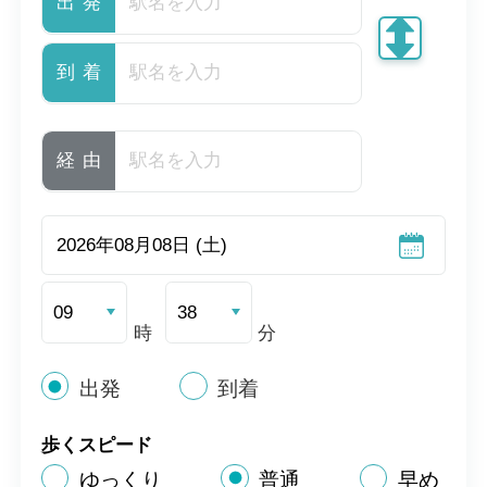
出発
到着
経由
時
分
出発
到着
歩くスピード
ゆっくり
普通
早め