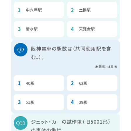
中六甲駅
土橋駅
清水駅
天覧台駅
阪神電車の駅数は（共同使用駅を含
む。）。
出題者：はるま
40駅
62駅
51駅
29駅
ジェット・カーの試作車（旧5001形）
の車体の色は。