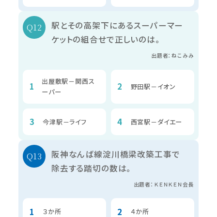
駅とその高架下にあるスーパーマー
ケットの組合せで正しいのは。
出題者：ねこみみ
出屋敷駅－関西ス
野田駅－イオン
ーパー
今津駅－ライフ
西宮駅－ダイエー
阪神なんば線淀川橋梁改築工事で
除去する踏切の数は。
出題者：ＫＥＮＫＥＮ会長
３か所
４か所