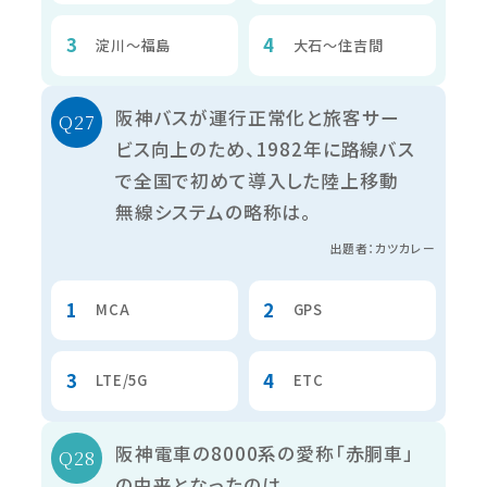
淀川～福島
大石～住吉間
阪神バスが運行正常化と旅客サー
ビス向上のため、1982年に路線バス
で全国で初めて導入した陸上移動
無線システムの略称は。
出題者：カツカレー
MCA
GPS
LTE/5G
ETC
阪神電車の8000系の愛称「赤胴車」
の由来となったのは。