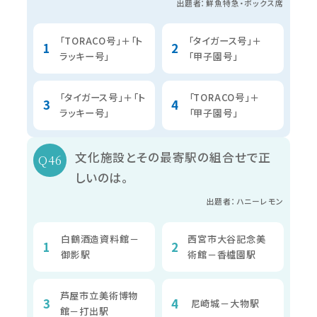
出題者：鮮魚特急・ボックス席
「TORACO号」＋「ト
「タイガース号」＋
ラッキー号」
「甲子園号」
「タイガース号」＋「ト
「TORACO号」＋
ラッキー号」
「甲子園号」
文化施設とその最寄駅の組合せで正
しいのは。
出題者：ハニーレモン
白鶴酒造資料館－
西宮市大谷記念美
御影駅
術館－香櫨園駅
芦屋市立美術博物
尼崎城－大物駅
館－打出駅