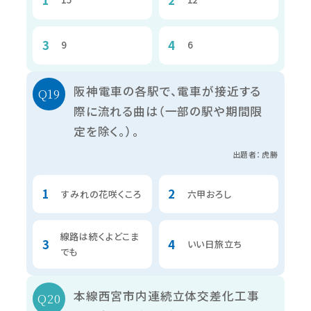
9
6
阪神電車の各駅で、電車が接近する
際に流れる曲は（一部の駅や期間限
定を除く。）。
出題者：虎勝
すみれの花咲くころ
六甲おろし
線路は続くよどこま
いい日旅立ち
でも
本線西宮市内連続立体交差化工事