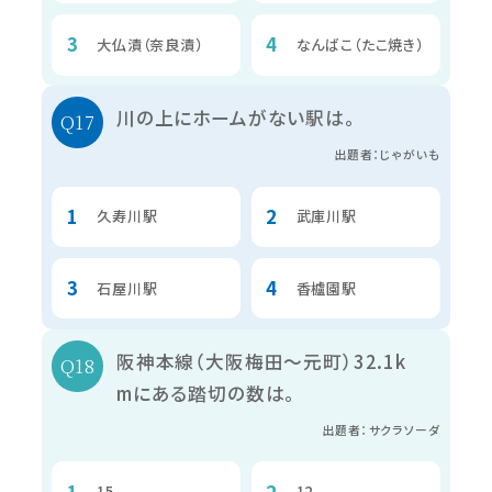
大仏漬（奈良漬）
なんばこ（たこ焼き）
川の上にホームがない駅は。
出題者：じゃがいも
久寿川駅
武庫川駅
石屋川駅
香櫨園駅
阪神本線（大阪梅田～元町）32.1k
mにある踏切の数は。
出題者：サクラソーダ
15
12