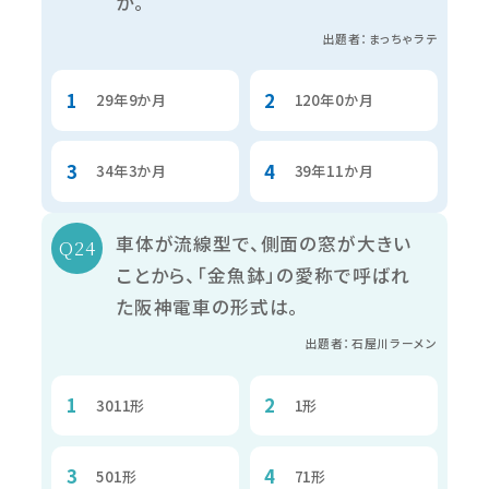
か。
出題者：まっちゃラテ
29年9か月
120年0か月
34年3か月
39年11か月
車体が流線型で、側面の窓が大きい
ことから、「金魚鉢」の愛称で呼ばれ
た阪神電車の形式は。
出題者：石屋川ラーメン
3011形
1形
501形
71形