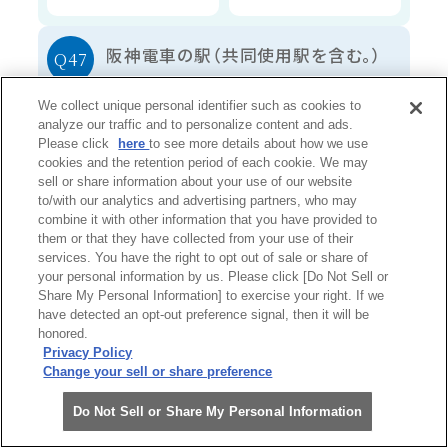
阪神電車の駅（共同使用駅を含む。）
で、駅名の末尾に一番多く使用され
We collect unique personal identifier such as cookies to
ている文字は。
analyze our traffic and to personalize content and ads.
Please click
here
to see more details about how we use
出題者：ふぇりせんたー
cookies and the retention period of each cookie. We may
sell or share information about your use of our website
to/with our analytics and advertising partners, who may
川
前
combine it with other information that you have provided to
them or that they have collected from your use of their
services. You have the right to opt out of sale or share of
園
島
your personal information by us. Please click [Do Not Sell or
Share My Personal Information] to exercise your right. If we
have detected an opt-out preference signal, then it will be
現在の回答数
阪神・淡路大震災から全線開通を経
honored.
Privacy Policy
て、再出発という意味を込めて車体
120問中
Change your sell or share preference
の色にシルキーグレイとアレグロブ
0
問 回答済
Do Not Sell or Share My Personal Information
ルーを採用した車両は。