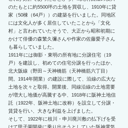
のたもとに約5500坪の土地を買収し、1910年に貸
家（50棟（64戸））の建築を行いました。同地区
には文化人が多く居住していたことから「文化
村」と言われていたそうで、大正から昭和初期に
かけて俳優の森繁久彌さんや作家の佐藤愛子さん
も暮らしていました。
1911年には御影・東明の所有地に分譲住宅（19
戸）を建設し、初めての住宅分譲を行ったほか、
北大阪線（野田～天神橋筋（天神橋筋六丁目）
間。1914年開業）の建設に際して、沿線の広大な
土地を次々と取得。開業後、同線沿線の土地需要
が増大し地価が高騰する中、1918年に阪神土地信
託（1922年、阪神土地に改称）を設立して分譲・
賃貸を行い、大きな利益を上げました。
そして、1922年に枝川・申川廃川敷の払下げを受
けて甲子園開発に乗り出そうとしていた阪神電気