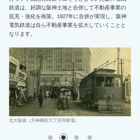
鉄道は、好調な阪神土地と合併して不動産事業の
拡充・強化を画策。1927年に合併が実現し、阪神
電気鉄道は自ら不動産事業を拡大していくことと
なります。
北大阪線（中津停留場付近）
甲子