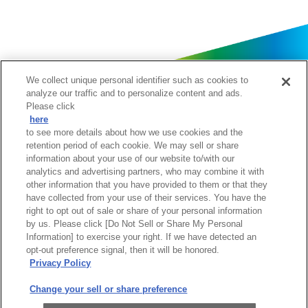
We collect unique personal identifier such as cookies to
analyze our traffic and to personalize content and ads.
Please click
here
to see more details about how we use cookies and the
阪神グループは、「“たいせつ”が
retention period of each cookie. We may sell or share
ギュッと。」のブランドスローガンの
information about your use of our website to/with our
analytics and advertising partners, who may combine it with
下、
これからも一人ひとりのお客さま
other information that you have provided to them or that they
の“たいせつ”と向き合い、
グループ
have collected from your use of their services. You have the
right to opt out of sale or share of your personal information
一丸となって阪神らしいブランド体験
by us. Please click [Do Not Sell or Share My Personal
Information] to exercise your right. If we have detected an
を提供し続けることで、
その信頼と期
opt-out preference signal, then it will be honored.
待に応えてまいります。
Privacy Policy
Change your sell or share preference