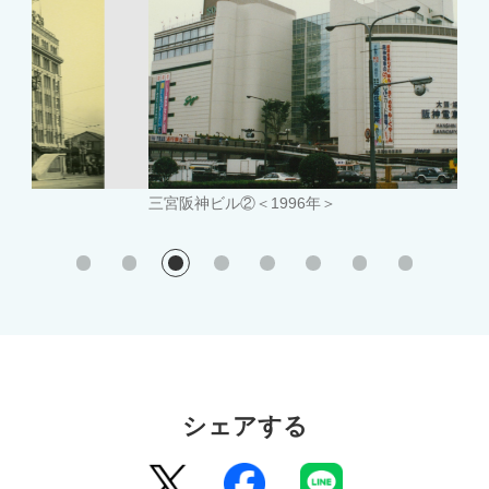
三宮阪神ビル②＜1996年＞
三宮
シェアする