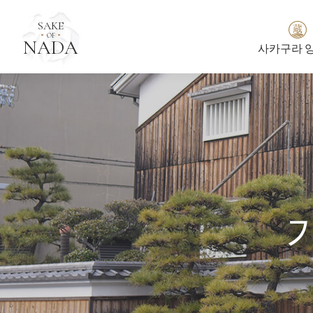
SAKE
蔵
OF
NADA
사카구라 