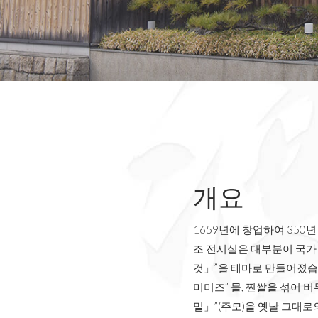
개요
1659년에 창업하여 35
조 전시실은 대부분이 국가
것」”을 테마로 만들어졌습니
미미즈” 물, 찐쌀을 섞어 
밑」”(주모)을 옛날 그대