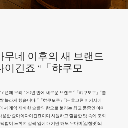
무네 이후의 새 브랜드
다이긴죠 “「햐쿠모
6년에 무려 130년 만에 새로운 브랜드 “「햐쿠모쿠」”를
짝 놀라게 했습니다. “「햐쿠모쿠」”는 효고현 미키시에
에서 계약 재배한 술쌀의 왕으로 불리는 최고 품종인 야마
 사용한 쥰마이다이긴죠이며 시원하고 깔끔한 맛 속에 조화
윤택함이 느껴져 살짝 입에 대기만 해도 우마미(감칠맛)의