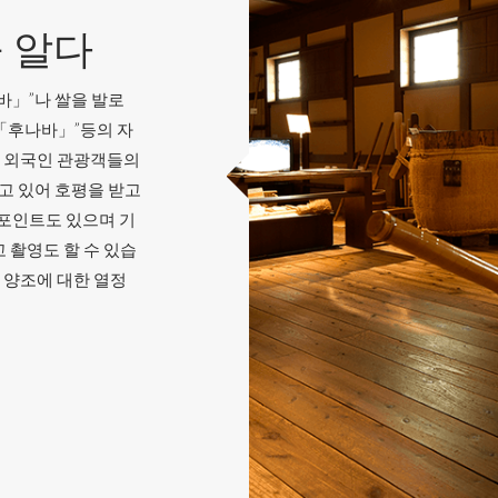
 알다
바」”나 쌀을 발로
“「후나바」”등의 자
난 외국인 관광객들의
고 있어 호평을 받고
 포인트도 있으며 기
 촬영도 할 수 있습
 양조에 대한 열정