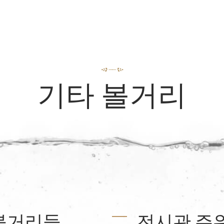
기타 볼거리
 볼거리들
전시관 주위