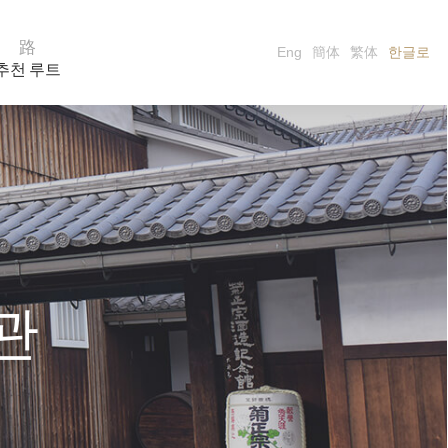
路
Eng
簡体
繁体
한글로
추천 루트
관