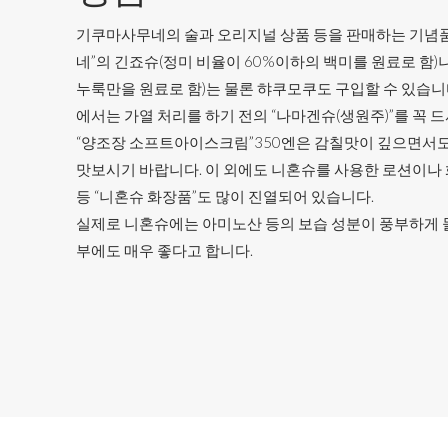
기쿠마사무네의 술과 오리지널 상품 등을 판매하는 기념품
네”의 긴죠슈(정미 비율이 60%이하의 백미를 원료로 함)
누룩만을 원료로 함)는 물론 햐쿠모쿠도 구입할 수 있습니다
에서는 가열 처리를 하기 전의 “나마겐슈(생원주)”를 꼭 
“양조장 소프트아이스크림”350엔은 감칠맛이 깊으면서도
맛보시기 바랍니다. 이 외에도 니혼슈를 사용한 로션이나 
등 “니혼슈 화장품”도 많이 진열되어 있습니다.
실제로 니혼슈에는 아미노산 등의 보습 성분이 풍부하게 
부에도 매우 좋다고 합니다.