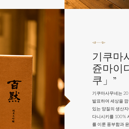
기쿠마사
쥰마이
쿠」”
기쿠마사무네는 201
발표하여 세상을 깜
있는 양질의 생산지
다니시키를 100%
를 이룬 풍부함과 