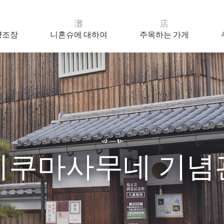
灘
店
양조장
니혼슈에 대하여
주목하는 가게
기쿠마사무네 기념