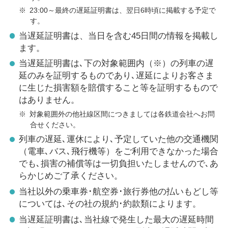
※
23:00～最終の遅延証明書は、翌日6時頃に掲載する予定で
す。
当遅延証明書は、当日を含む45日間の情報を掲載し
ます。
当遅延証明書は､下の対象範囲内（※）の列車の遅
延のみを証明するものであり､遅延によりお客さま
に生じた損害額を賠償すること等を証明するもので
はありません。
※
対象範囲外の他社線区間につきましては各鉄道会社へお問
合せください。
列車の遅延､運休により､予定していた他の交通機関
（電車､バス､飛行機等）をご利用できなかった場合
でも､損害の補償等は一切負担いたしませんので､あ
らかじめご了承ください。
当社以外の乗車券･航空券･旅行券他の払いもどし等
については､その社の規約･約款類によります。
当遅延証明書は､当社線で発生した最大の遅延時間