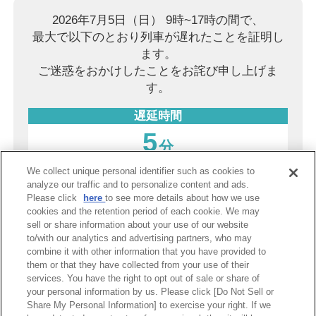
2026年7月5日（日） 9時~17時の間で、
最大で以下のとおり列車が遅れたことを証明し
ます。
ご迷惑をおかけしたことをお詫び申し上げま
す。
遅延時間
5
分
We collect unique personal identifier such as cookies to
2026年8月6日（木）
analyze our traffic and to personalize content and ads.
Please click
here
to see more details about how we use
阪神電気鉄道株式会社
cookies and the retention period of each cookie. We may
sell or share information about your use of our website
to/with our analytics and advertising partners, who may
combine it with other information that you have provided to
PDF表示
them or that they have collected from your use of their
services. You have the right to opt out of sale or share of
your personal information by us. Please click [Do Not Sell or
Share My Personal Information] to exercise your right. If we