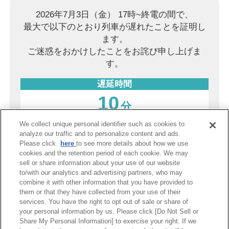
2026年7月3日（金） 17時~終電の間で、
最大で以下のとおり列車が遅れたことを証明し
ます。
ご迷惑をおかけしたことをお詫び申し上げま
す。
遅延時間
10
分
We collect unique personal identifier such as cookies to
2026年8月8日（土）
analyze our traffic and to personalize content and ads.
Please click
here
to see more details about how we use
阪神電気鉄道株式会社
cookies and the retention period of each cookie. We may
sell or share information about your use of our website
to/with our analytics and advertising partners, who may
combine it with other information that you have provided to
PDF表示
them or that they have collected from your use of their
services. You have the right to opt out of sale or share of
your personal information by us. Please click [Do Not Sell or
Share My Personal Information] to exercise your right. If we