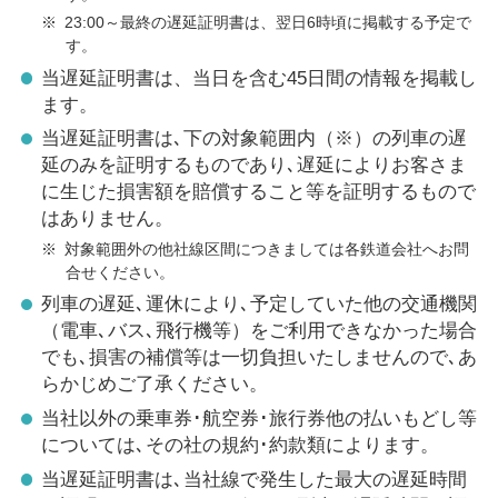
※
23:00～最終の遅延証明書は、翌日6時頃に掲載する予定で
す。
当遅延証明書は、当日を含む45日間の情報を掲載し
ます。
当遅延証明書は､下の対象範囲内（※）の列車の遅
延のみを証明するものであり､遅延によりお客さま
に生じた損害額を賠償すること等を証明するもので
はありません。
※
対象範囲外の他社線区間につきましては各鉄道会社へお問
合せください。
列車の遅延､運休により､予定していた他の交通機関
（電車､バス､飛行機等）をご利用できなかった場合
でも､損害の補償等は一切負担いたしませんので､あ
らかじめご了承ください。
当社以外の乗車券･航空券･旅行券他の払いもどし等
については､その社の規約･約款類によります。
当遅延証明書は､当社線で発生した最大の遅延時間