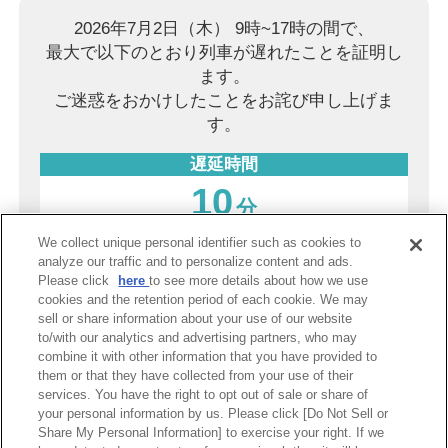
2026年7月2日（木） 9時~17時の間で、
最大で以下のとおり列車が遅れたことを証明し
ます。
ご迷惑をおかけしたことをお詫び申し上げま
す。
遅延時間
10
分
We collect unique personal identifier such as cookies to
2026年8月8日（土）
analyze our traffic and to personalize content and ads.
Please click
here
to see more details about how we use
阪神電気鉄道株式会社
cookies and the retention period of each cookie. We may
sell or share information about your use of our website
to/with our analytics and advertising partners, who may
combine it with other information that you have provided to
PDF表示
them or that they have collected from your use of their
services. You have the right to opt out of sale or share of
your personal information by us. Please click [Do Not Sell or
Share My Personal Information] to exercise your right. If we