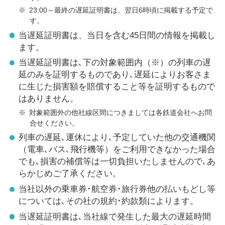
※
23:00～最終の遅延証明書は、翌日6時頃に掲載する予定で
す。
当遅延証明書は、当日を含む45日間の情報を掲載し
ます。
当遅延証明書は､下の対象範囲内（※）の列車の遅
延のみを証明するものであり､遅延によりお客さま
に生じた損害額を賠償すること等を証明するもので
はありません。
※
対象範囲外の他社線区間につきましては各鉄道会社へお問
合せください。
列車の遅延､運休により､予定していた他の交通機関
（電車､バス､飛行機等）をご利用できなかった場合
でも､損害の補償等は一切負担いたしませんので､あ
らかじめご了承ください。
当社以外の乗車券･航空券･旅行券他の払いもどし等
については､その社の規約･約款類によります。
当遅延証明書は､当社線で発生した最大の遅延時間