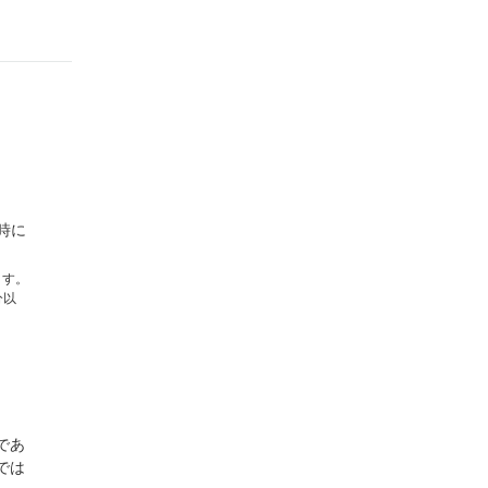
時に
ます。
分以
であ
では