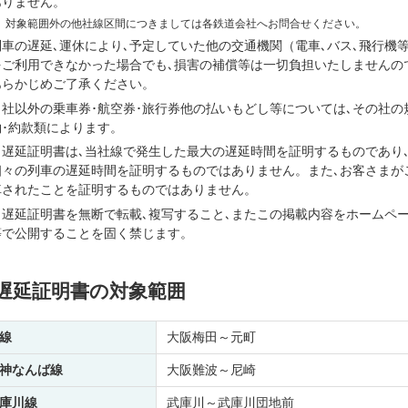
ありません。
※
対象範囲外の他社線区間につきましては各鉄道会社へお問合せください。
列車の遅延､運休により､予定していた他の交通機関（電車､バス､飛行機
をご利用できなかった場合でも､損害の補償等は一切負担いたしませんの
あらかじめご了承ください。
当社以外の乗車券･航空券･旅行券他の払いもどし等については､その社の
約･約款類によります。
当遅延証明書は､当社線で発生した最大の遅延時間を証明するものであり
個々の列車の遅延時間を証明するものではありません。また､お客さまが
車されたことを証明するものではありません。
当遅延証明書を無断で転載､複写すること､またこの掲載内容をホームペ
等で公開することを固く禁じます。
遅延証明書の対象範囲
線
大阪梅田～元町
神なんば線
大阪難波～尼崎
庫川線
武庫川～武庫川団地前