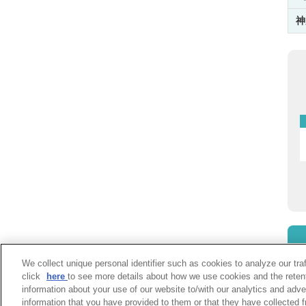
神
We collect unique personal identifier such as cookies to analyze our tra
click
here
to see more details about how we use cookies and the reten
information about your use of our website to/with our analytics and adve
information that you have provided to them or that they have collected f