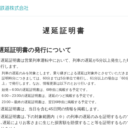
遅延証明書
遅延証明書の発行について
当遅延証明書は営業列車運転中において、列車の遅延が5分以上発生した
発行します。
※
列車の遅延のみを対象とします。乗り継ぎによる遅延は対象外とさせていただき
証明時分につきましては、60分までは5分単位で発行し、61分以上の場合は「60
上」で発行します。なお、情報更新は以下のとおり行います。
※
始発～6:00の遅延証明書は、6時頃に掲載する予定です。
※
6:00～23:00の遅延証明書は、遅延のつど掲載する予定です。
※
23:00～最終の遅延証明書は、翌日6時頃に掲載する予定です。
当遅延証明書は、当日を含む45日間の情報を掲載します。
当遅延証明書は､下の対象範囲内（※）の列車の遅延のみを証明するもの
り､遅延によりお客さまに生じた損害額を賠償すること等を証明するもの