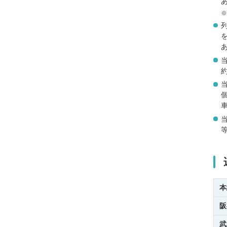
本
阪
武