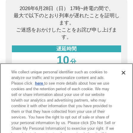
2026年6月28日（日） 17時~終電の間で、
最大で以下のとおり列車が遅れたことを証明し
ます。
ご迷惑をおかけしたことをお詫び申し上げま
す。
遅延時間
10
分
We collect unique personal identifier such as cookies to
2026年8月9日（日）
analyze our traffic and to personalize content and ads.
Please click
here
to see more details about how we use
阪神電気鉄道株式会社
cookies and the retention period of each cookie. We may
sell or share information about your use of our website
to/with our analytics and advertising partners, who may
combine it with other information that you have provided to
PDF表示
them or that they have collected from your use of their
services. You have the right to opt out of sale or share of
your personal information by us. Please click [Do Not Sell or
Share My Personal Information] to exercise your right. If we