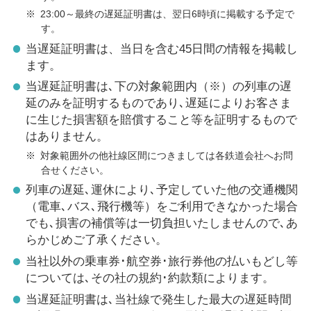
※
23:00～最終の遅延証明書は、翌日6時頃に掲載する予定で
す。
当遅延証明書は、当日を含む45日間の情報を掲載し
ます。
当遅延証明書は､下の対象範囲内（※）の列車の遅
延のみを証明するものであり､遅延によりお客さま
に生じた損害額を賠償すること等を証明するもので
はありません。
※
対象範囲外の他社線区間につきましては各鉄道会社へお問
合せください。
列車の遅延､運休により､予定していた他の交通機関
（電車､バス､飛行機等）をご利用できなかった場合
でも､損害の補償等は一切負担いたしませんので､あ
らかじめご了承ください。
当社以外の乗車券･航空券･旅行券他の払いもどし等
については､その社の規約･約款類によります。
当遅延証明書は､当社線で発生した最大の遅延時間