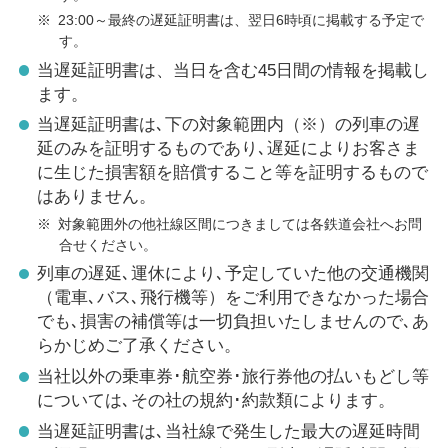
※
23:00～最終の遅延証明書は、翌日6時頃に掲載する予定で
す。
当遅延証明書は、当日を含む45日間の情報を掲載し
ます。
当遅延証明書は､下の対象範囲内（※）の列車の遅
延のみを証明するものであり､遅延によりお客さま
に生じた損害額を賠償すること等を証明するもので
はありません。
※
対象範囲外の他社線区間につきましては各鉄道会社へお問
合せください。
列車の遅延､運休により､予定していた他の交通機関
（電車､バス､飛行機等）をご利用できなかった場合
でも､損害の補償等は一切負担いたしませんので､あ
らかじめご了承ください。
当社以外の乗車券･航空券･旅行券他の払いもどし等
については､その社の規約･約款類によります。
当遅延証明書は､当社線で発生した最大の遅延時間