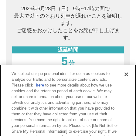
2026年6月28日（日） 9時~17時の間で、
最大で以下のとおり列車が遅れたことを証明し
ます。
ご迷惑をおかけしたことをお詫び申し上げま
す。
遅延時間
5
分
We collect unique personal identifier such as cookies to
2026年8月10日（月）
analyze our traffic and to personalize content and ads.
Please click
here
to see more details about how we use
阪神電気鉄道株式会社
cookies and the retention period of each cookie. We may
sell or share information about your use of our website
to/with our analytics and advertising partners, who may
combine it with other information that you have provided to
PDF表示
them or that they have collected from your use of their
services. You have the right to opt out of sale or share of
your personal information by us. Please click [Do Not Sell or
Share My Personal Information] to exercise your right. If we