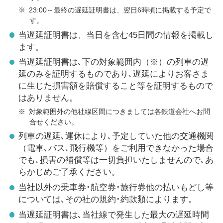
※
23:00～最終の遅延証明書は、翌日6時頃に掲載する予定で
す。
当遅延証明書は、当日を含む45日間の情報を掲載し
ます。
当遅延証明書は､下の対象範囲内（※）の列車の遅
延のみを証明するものであり､遅延によりお客さま
に生じた損害額を賠償すること等を証明するもので
はありません。
※
対象範囲外の他社線区間につきましては各鉄道会社へお問
合せください。
列車の遅延､運休により､予定していた他の交通機関
（電車､バス､飛行機等）をご利用できなかった場合
でも､損害の補償等は一切負担いたしませんので､あ
らかじめご了承ください。
当社以外の乗車券･航空券･旅行券他の払いもどし等
については､その社の規約･約款類によります。
当遅延証明書は､当社線で発生した最大の遅延時間