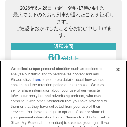
2026年6月26日（金） 9時~17時の間で、
最大で以下のとおり列車が遅れたことを証明し
ます。
ご迷惑をおかけしたことをお詫び申し上げま
す。
遅延時間
60
分以上
We collect unique personal identifier such as cookies to
2026年8月7日（金）
analyze our traffic and to personalize content and ads.
Please click
here
to see more details about how we use
阪神電気鉄道株式会社
cookies and the retention period of each cookie. We may
sell or share information about your use of our website
to/with our analytics and advertising partners, who may
combine it with other information that you have provided to
PDF表示
them or that they have collected from your use of their
services. You have the right to opt out of sale or share of
your personal information by us. Please click [Do Not Sell or
Share My Personal Information] to exercise your right. If we