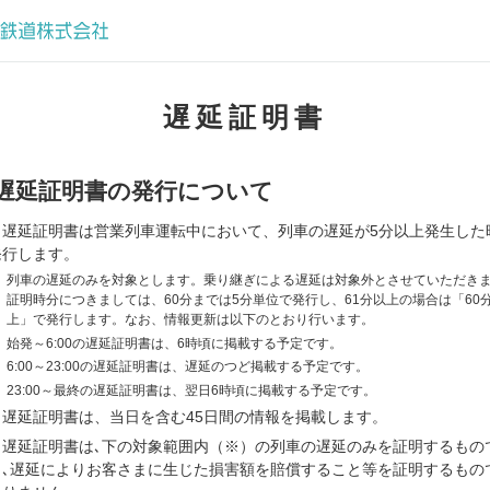
遅延証明書
遅延証明書の発行について
当遅延証明書は営業列車運転中において、列車の遅延が5分以上発生した
発行します。
※
列車の遅延のみを対象とします。乗り継ぎによる遅延は対象外とさせていただき
証明時分につきましては、60分までは5分単位で発行し、61分以上の場合は「60
上」で発行します。なお、情報更新は以下のとおり行います。
※
始発～6:00の遅延証明書は、6時頃に掲載する予定です。
※
6:00～23:00の遅延証明書は、遅延のつど掲載する予定です。
※
23:00～最終の遅延証明書は、翌日6時頃に掲載する予定です。
当遅延証明書は、当日を含む45日間の情報を掲載します。
当遅延証明書は､下の対象範囲内（※）の列車の遅延のみを証明するもの
り､遅延によりお客さまに生じた損害額を賠償すること等を証明するもの