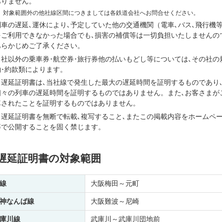
ありません。
※
対象範囲外の他社線区間につきましては各鉄道会社へお問合せください。
列車の遅延､運休により､予定していた他の交通機関（電車､バス､飛行機
をご利用できなかった場合でも､損害の補償等は一切負担いたしませんの
あらかじめご了承ください。
当社以外の乗車券･航空券･旅行券他の払いもどし等については､その社の
約･約款類によります。
当遅延証明書は､当社線で発生した最大の遅延時間を証明するものであり
個々の列車の遅延時間を証明するものではありません。また､お客さまが
車されたことを証明するものではありません。
当遅延証明書を無断で転載､複写すること､またこの掲載内容をホームペ
等で公開することを固く禁じます。
遅延証明書の対象範囲
線
大阪梅田～元町
神なんば線
大阪難波～尼崎
庫川線
武庫川～武庫川団地前