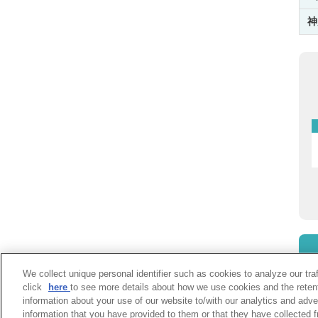
神
We collect unique personal identifier such as cookies to analyze our tra
click
here
to see more details about how we use cookies and the reten
information about your use of our website to/with our analytics and adve
information that you have provided to them or that they have collected f