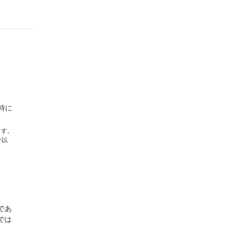
時に
ます。
分以
であ
では