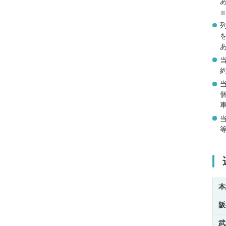
本
阪
武